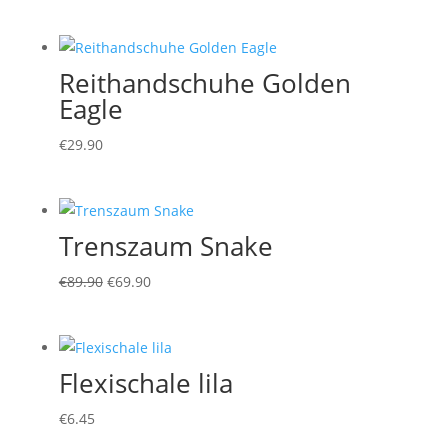
Reithandschuhe Golden
Eagle
€
29.90
Trenszaum Snake
Ursprünglicher
Aktueller
€
89.90
€
69.90
Preis
Preis
war:
ist:
€89.90
€69.90.
Flexischale lila
€
6.45