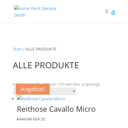
Start
/ ALLE PRODUKTE
ALLE PRODUKTE
Ergebnisse 73 – 84 von 103 werden angezeigt
Angebot!
Angebot!
Angebot!
Angebot!
Reithose Cavallo Micro
Ursprünglicher
Aktueller
€
169.90
€
84.95
Preis
Preis