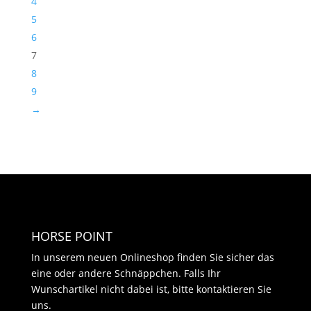
4
5
6
7
8
9
→
HORSE POINT
In unserem neuen Onlineshop finden Sie sicher das
eine oder andere Schnäppchen. Falls Ihr
Wunschartikel nicht dabei ist, bitte kontaktieren Sie
uns.