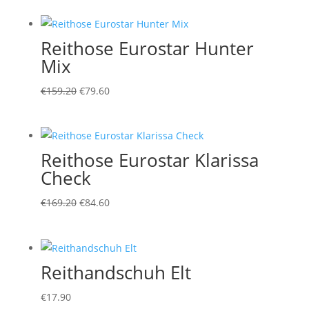
war:
ist:
€169.90
€84.95.
Reithose Eurostar Hunter
Mix
Ursprünglicher
Aktueller
€
159.20
€
79.60
Preis
Preis
war:
ist:
€159.20
€79.60.
Reithose Eurostar Klarissa
Check
Ursprünglicher
Aktueller
€
169.20
€
84.60
Preis
Preis
war:
ist:
€169.20
€84.60.
Reithandschuh Elt
€
17.90