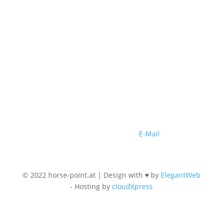
ZAHLUNGSARTEN
Wir akzeptieren folgende Zahlungsmöglichkeiten.
Gerne sende wir Ihnen Ihr Produkt auch per
Nachnahme zu Ihnen nach Hause.
KONTAKT
Wir freuen uns auf Ihre Fragen. Gerne stehen wir
Ihnen Montag bis Freitag von 09.00 - 18.00 Uhr
telefonisch zur Verfügung. Selbstverständlich
können Sie uns auch jederzeit per
E-Mail
erreichen.
© 2022 horse-point.at | Design with
♥
by
ElegantWeb
- Hosting by
cloudXpress