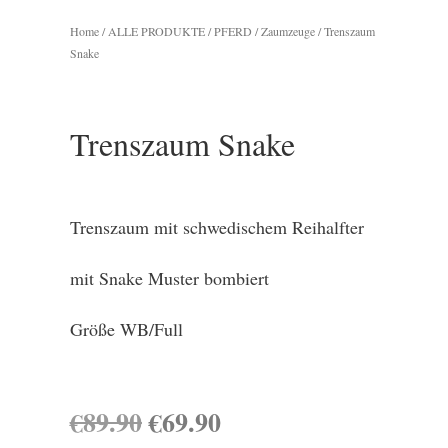
Home
/
ALLE PRODUKTE
/
PFERD
/
Zaumzeuge
/ Trenszaum
Snake
Trenszaum Snake
Trenszaum mit schwedischem Reihalfter
mit Snake Muster bombiert
Größe WB/Full
Ursprünglicher
Aktueller
€
89.90
€
69.90
Preis
Preis