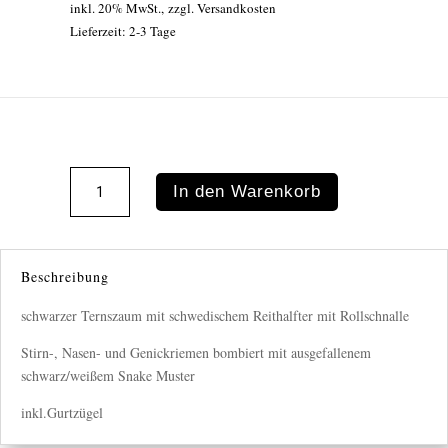
inkl. 20% MwSt.
,
zzgl. Versandkosten
war:
ist:
Lieferzeit: 2-3 Tage
€89.90
€69.90.
Trenszaum
In den Warenkorb
Snake
Menge
Beschreibung
schwarzer Ternszaum mit schwedischem Reithalfter mit Rollschnalle
Stirn-, Nasen- und Genickriemen bombiert mit ausgefallenem
schwarz/weißem Snake Muster
inkl.Gurtzügel