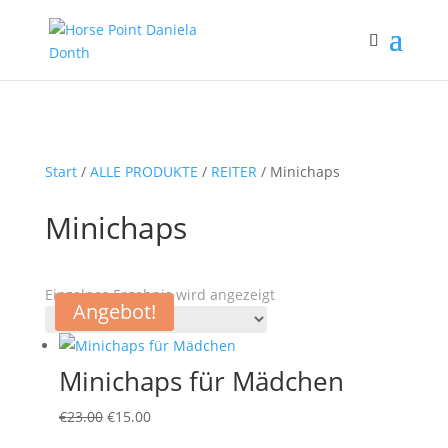
Start
/
ALLE PRODUKTE
/
REITER
/ Minichaps
Minichaps
Einzelnes Ergebnis wird angezeigt
Angebot!
Minichaps für Mädchen
Ursprünglicher
Aktueller
€
23.00
€
15.00
Preis
Preis