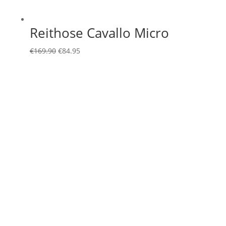
Reithose Cavallo Micro
Ursprünglicher
Aktueller
€
169.90
€
84.95
Preis
Preis
war:
ist:
€169.90
€84.95.