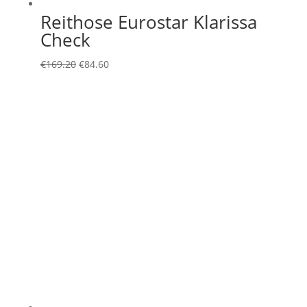
Reithose Eurostar Klarissa
Check
Ursprünglicher
Aktueller
€
169.20
€
84.60
Preis
Preis
war:
ist:
€169.20
€84.60.