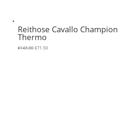
Reithose Cavallo Champion
Thermo
Ursprünglicher
Aktueller
€
143.00
€
71.50
Preis
Preis
war:
ist:
€143.00
€71.50.