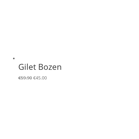
Gilet Bozen
Ursprünglicher
Aktueller
€
59.90
€
45.00
Preis
Preis
war:
ist:
€59.90
€45.00.