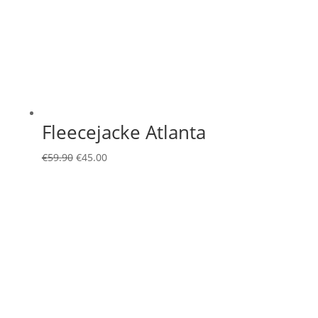
Fleecejacke Atlanta
Ursprünglicher
Aktueller
€
59.90
€
45.00
Preis
Preis
war:
ist:
€59.90
€45.00.