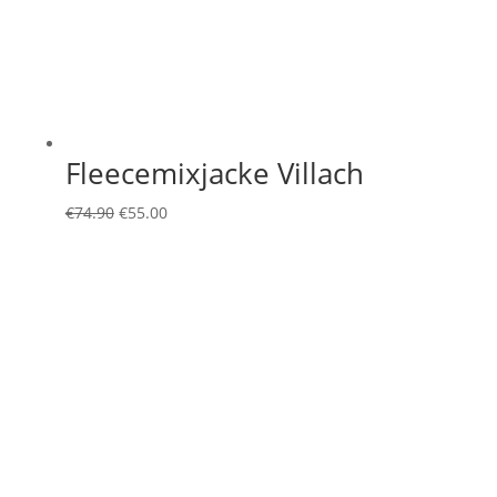
Fleecemixjacke Villach
Ursprünglicher
Aktueller
€
74.90
€
55.00
Preis
Preis
war:
ist:
€74.90
€55.00.