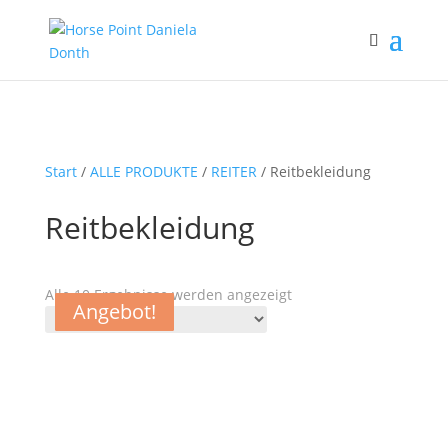
Start
/
ALLE PRODUKTE
/
REITER
/ Reitbekleidung
Reitbekleidung
Alle 10 Ergebnisse werden angezeigt
Angebot!
Angebot!
Angebot!
Angebot!
Angebot!
Angebot!
Angebot!
Angebot!
Angebot!