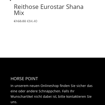
Reithose Eurostar Shana
Mix
Ursprünglicher
Aktueller
€
168.80
€
84.40
Preis
Preis
war:
ist:
€168.80
€84.40.
HORSE POINT
In unserem neuen Onlineshop finden Sie sicher das
eine oder andere Schnäppchen. Falls Ihr
Wunschartikel nicht dabei ist, bitte kontaktieren Sie
uns.