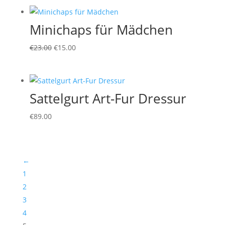
Minichaps für Mädchen
Ursprünglicher
Aktueller
€
23.00
€
15.00
Preis
Preis
war:
ist:
€23.00
€15.00.
Sattelgurt Art-Fur Dressur
€
89.00
←
1
2
3
4