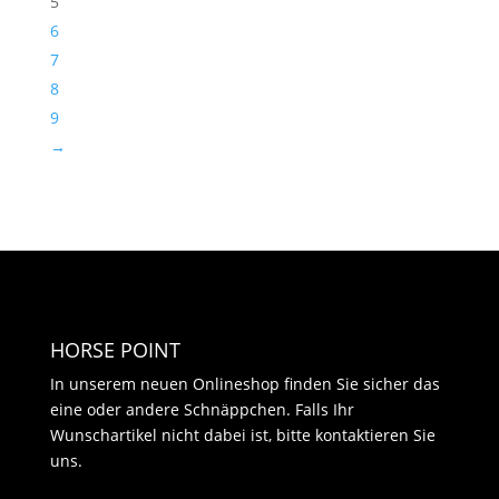
5
6
7
8
9
→
HORSE POINT
In unserem neuen Onlineshop finden Sie sicher das
eine oder andere Schnäppchen. Falls Ihr
Wunschartikel nicht dabei ist, bitte kontaktieren Sie
uns.