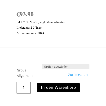
€
93.90
inkl. 20% MwSt.
,
zzgl. Versandkosten
Lieferzeit: 2-3 Tage
Artikelnummer:
2044
Größe
Zurücksetzen
Allgemein
Back
In den Warenkorb
on
Track
Arbeitsgamasche
vorne